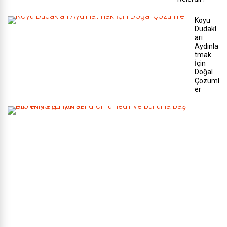
Koyu
Dudakl
arı
Aydınla
tmak
İçin
Doğal
Çözüml
er
K
r
o
n
i
k
y
o
r
g
u
n
l
u