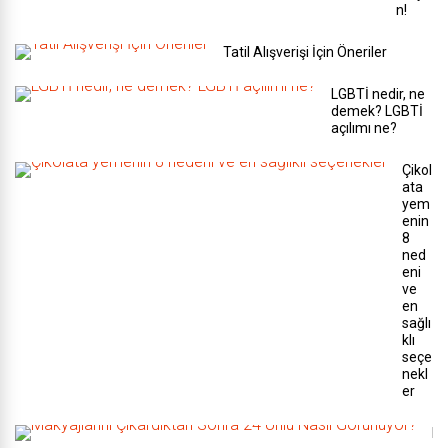
n!
Tatil Alışverişi İçin Öneriler
LGBTİ nedir, ne
demek? LGBTİ
açılımı ne?
Çikol
ata
yem
enin
8
ned
eni
ve
en
sağlı
klı
seçe
nekl
er
M