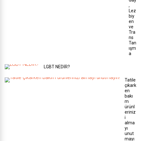
Gay
,
Lez
biy
en
ve
Tra
ns
Tan
ışm
a
LGBT NEDİR?
Tatile
çıkark
en
bakı
m
ürünl
eriniz
i
alma
yı
unut
mayı