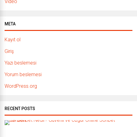
Video
META
Kayıt ol
Giriş
Yazı beslemesi
Yorum beslemesi
WordPress.org
RECENT POSTS
C
D
S