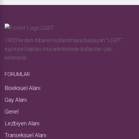
1900'lerden itibaren kullanılmaya başlayan "LGBT",
eşcinsel hakları mücadelesinde kullanılan çatı
kelimedir.
FORUMLAR
Biseksüel Alanı
Gay Alanı
Genel
Lezbiyen Alanı
Transeksüel Alanı