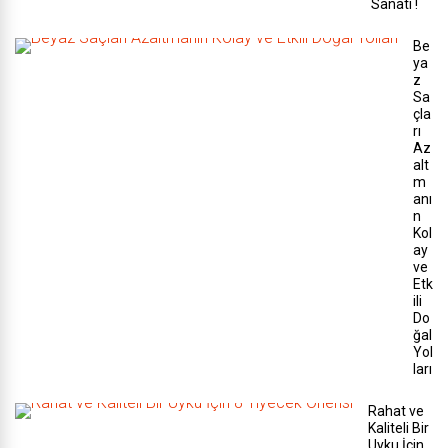
Sanatı !
Be
ya
z
Sa
çla
rı
Az
alt
m
anı
n
Kol
ay
ve
Etk
ili
Do
ğal
Yol
ları
Rahat ve
Kaliteli Bir
Uyku İçin