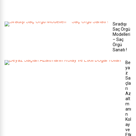
a
r
ı
Sıradışı
Saç Örgü
Modelleri
– Saç
Örgü
Sanatı !
Be
ya
z
Sa
çla
rı
Az
alt
m
anı
n
Kol
ay
ve
Etk