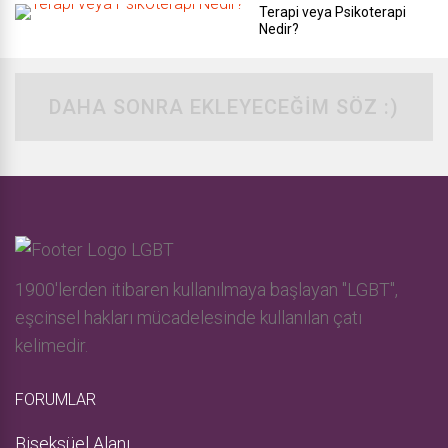
Terapi veya Psikoterapi
Nedir?
DAHA SONRA EKLEYECEĞIM SÖZ :)
1900'lerden itibaren kullanılmaya başlayan "LGBT",
eşcinsel hakları mücadelesinde kullanılan çatı
kelimedir.
FORUMLAR
Biseksüel Alanı