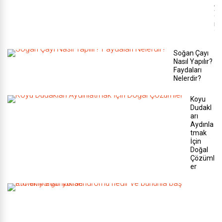
y
o
r
?
Soğan Çayı
Nasıl Yapılır?
Faydaları
Nelerdir?
Koyu
Dudakl
arı
Aydınla
tmak
İçin
Doğal
Çözüml
er
K
r
o
n
i