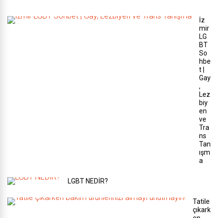
İz
mir
LG
BT
So
hbe
t |
Gay
,
Lez
biy
en
ve
Tra
ns
Tan
ışm
a
LGBT NEDİR?
Tatile
çıkark