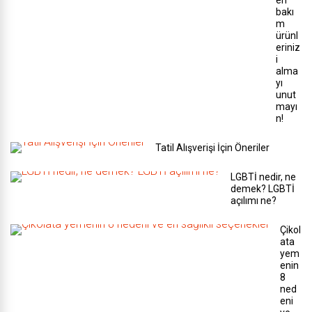
en
bakı
m
ürünl
eriniz
i
alma
yı
unut
mayı
n!
Tatil Alışverişi İçin Öneriler
LGBTİ nedir, ne
demek? LGBTİ
açılımı ne?
Çikol
ata
yem
enin
8
ned
eni