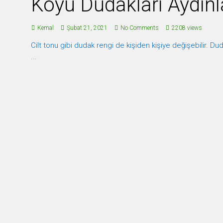
Koyu Dudakları Aydın
Kemal
Şubat 21, 2021
No Comments
2208 views
Cilt tonu gibi dudak rengi de kişiden kişiye değişebilir. Dud
...