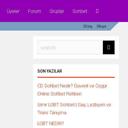
Üyeler
Forum
Gruplar
Sohbet
Giriş
Kayıt
SON YAZILAR
CD Sohbet Nedir? Güvenli ve Özgür
Online Sohbet Rehberi
İzmir LGBT Sohbet | Gay, Lezbiyen ve
Trans Tanışma
LGBT NEDİR?