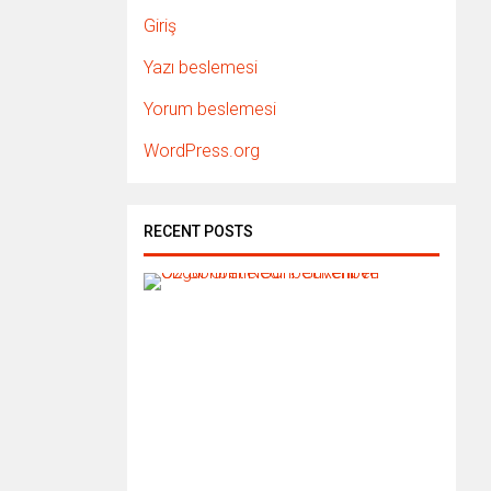
Giriş
Yazı beslemesi
Yorum beslemesi
WordPress.org
RECENT POSTS
C
D
S
o
h
b
e
t
N
e
d
i