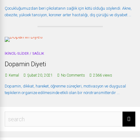
Çocukluğumuzdan beri çikolatanın sağlık için kötü olduğu söylendi. Akne,
obezite, yüksek tansiyon, koroner arter hastalığı, diş çürüğü ve diyabet ...
IKINCIL-SLIDER
/
SAĞLIK
Dopamin Diyeti
Kemal
Şubat 20, 2021
No Comments
2366 views
Dopamin, dikkat, hareket, öğrenme süreçleri, motivasyon ve duygusal
tepkilerin organize edilmesinde etkili olan bir nörotransmitterdir ...