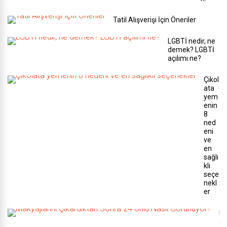
Tatil Alışverişi İçin Öneriler
LGBTİ nedir, ne
demek? LGBTİ
açılımı ne?
Çikol
ata
yem
enin
8
ned
eni
ve
en
sağlı
klı
seçe
nekl
er
M
a