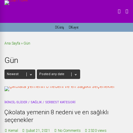
Giriş
Kayıt
Ana Sayfa
»
Gün
Gün
IKINCIL-SLIDER
/
SAĞLIK
/
SERBEST KATEGORI
Çikolata yemenin 8 nedeni ve en sağlıklı
seçenekler
Kemal
Şubat 21, 2021
No Comments
2320 views