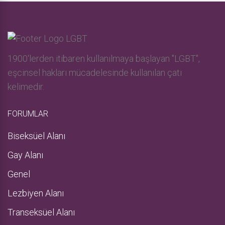
1900'lerden itibaren kullanılmaya başlayan "LGBT",
eşcinsel hakları mücadelesinde kullanılan çatı
kelimedir.
FORUMLAR
Biseksüel Alanı
Gay Alanı
Genel
Lezbiyen Alanı
Transeksüel Alanı