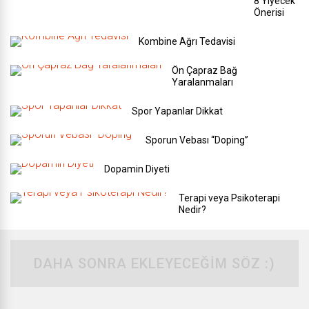
8 Yiyecek
Önerisi
Kombine Ağrı Tedavisi
Ön Çapraz Bağ
Yaralanmaları
Spor Yapanlar Dikkat
Sporun Vebası “Doping”
Dopamin Diyeti
Terapi veya Psikoterapi
Nedir?
DAHA SONRA EKLEYECEĞIM SÖZ :)