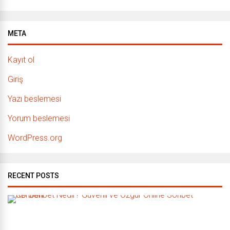
META
Kayıt ol
Giriş
Yazı beslemesi
Yorum beslemesi
WordPress.org
RECENT POSTS
C
D
S
o