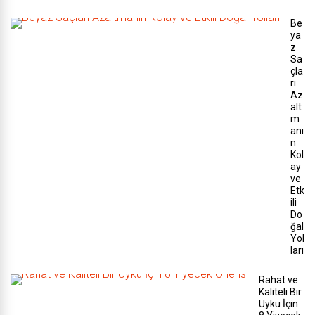
Be
ya
z
Sa
çla
rı
Az
alt
m
anı
n
Kol
ay
ve
Etk
ili
Do
ğal
Yol
ları
Rahat ve
Kaliteli Bir
Uyku İçin