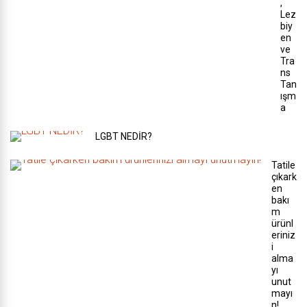
,
Lez
biy
en
ve
Tra
ns
Tan
ışm
a
LGBT NEDİR?
Tatile
çıkark
en
bakı
m
ürünl
eriniz
i
alma
yı
unut
mayı
n!