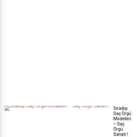
t
m
e
n
i
n
e
t
k
i
l
i
y
o
l
l
a
r
ı
Sıradışı
Saç Örgü
Modelleri
– Saç
Örgü
Sanatı !