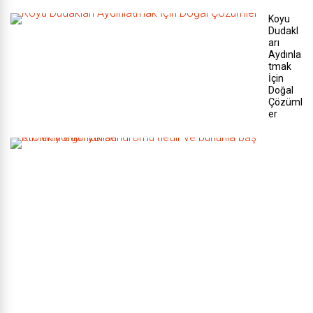
Koyu
Dudakl
arı
Aydınla
tmak
İçin
Doğal
Çözüml
er
K
r
o
n
i
k
y
o
r
g
u
n
l
u
k