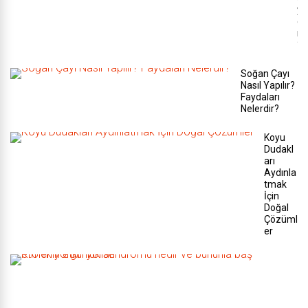
y
o
r
?
Soğan Çayı
Nasıl Yapılır?
Faydaları
Nelerdir?
Koyu
Dudakl
arı
Aydınla
tmak
İçin
Doğal
Çözüml
er
K
r
o
n
i