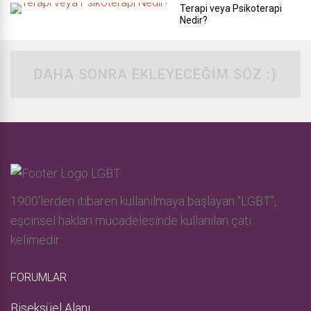
Terapi veya Psikoterapi
Nedir?
DAHA SONRA EKLEYECEĞIM SÖZ :)
1900'lerden itibaren kullanılmaya başlayan "LGBT",
eşcinsel hakları mücadelesinde kullanılan çatı
kelimedir.
FORUMLAR
Biseksüel Alanı