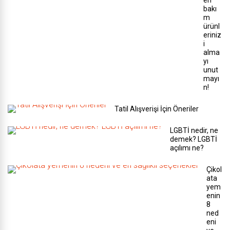
en
bakı
m
ürünl
eriniz
i
alma
yı
unut
mayı
n!
Tatil Alışverişi İçin Öneriler
LGBTİ nedir, ne
demek? LGBTİ
açılımı ne?
Çikol
ata
yem
enin
8
ned
eni