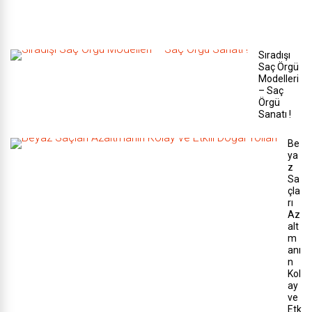
a
r
ı
Sıradışı
Saç Örgü
Modelleri
– Saç
Örgü
Sanatı !
Be
ya
z
Sa
çla
rı
Az
alt
m
anı
n
Kol
ay
ve
Etk