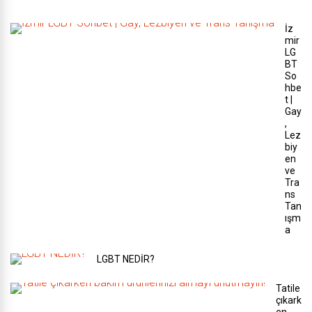
İz
mir
LG
BT
So
hbe
t |
Gay
,
Lez
biy
en
ve
Tra
ns
Tan
ışm
a
LGBT NEDİR?
Tatile
çıkark