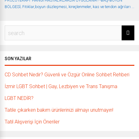
PROLOTERAPİ ​ HANGİ HASTALIKLARDA UYGULANIR? -BAŞ-BOYUN
BÖLGESİ; Fıtıklar,boyun düzleşmesi, kireçlenmeler, kas ve tendon ağrıları ...
SON YAZILAR
CD Sohbet Nedir? Güvenli ve Özgür Online Sohbet Rehberi
İzmir LGBT Sohbet | Gay, Lezbiyen ve Trans Tanışma
LGBT NEDİR?
Tatile çıkarken bakım ürünlerinizi almayı unutmayın!
Tatil Alışverişi İçin Öneriler