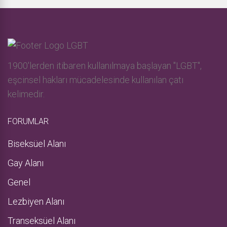
1900'lerden itibaren kullanılmaya başlayan "LGBT",
eşcinsel hakları mücadelesinde kullanılan çatı
kelimedir.
FORUMLAR
Biseksüel Alanı
Gay Alanı
Genel
Lezbiyen Alanı
Transeksüel Alanı