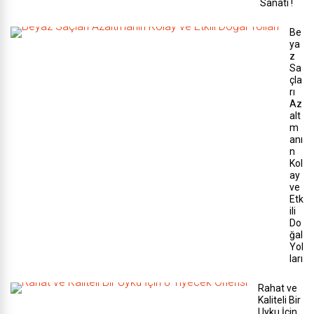
Sanatı !
Be
ya
z
Sa
çla
rı
Az
alt
m
anı
n
Kol
ay
ve
Etk
ili
Do
ğal
Yol
ları
Rahat ve
Kaliteli Bir
Uyku İçin