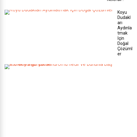
Koyu
Dudakl
arı
Aydınla
tmak
İçin
Doğal
Çözüml
er
K
r
o
n
i
k
y
o
r
g
u
n
l
u