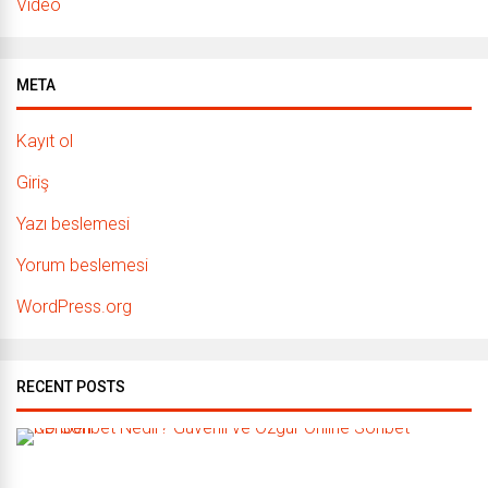
Video
META
Kayıt ol
Giriş
Yazı beslemesi
Yorum beslemesi
WordPress.org
RECENT POSTS
C
D
S