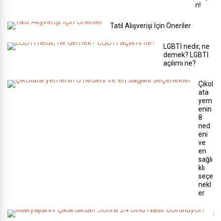
n!
Tatil Alışverişi İçin Öneriler
LGBTİ nedir, ne
demek? LGBTİ
açılımı ne?
Çikol
ata
yem
enin
8
ned
eni
ve
en
sağlı
klı
seçe
nekl
er
M