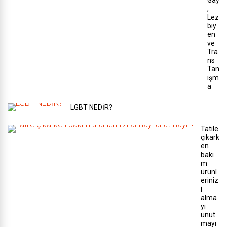
Gay
,
Lez
biy
en
ve
Tra
ns
Tan
ışm
a
LGBT NEDİR?
Tatile
çıkark
en
bakı
m
ürünl
eriniz
i
alma
yı
unut
mayı