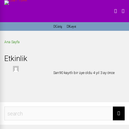
Giriş
Kayıt
Ana Sayfa
Etkinlik
Sarı90
kayıtlı bir üye oldu
4 yıl 3 ay önce