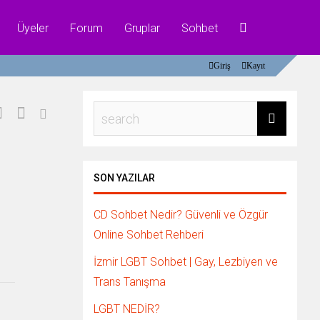
Üyeler
Forum
Gruplar
Sohbet
Giriş
Kayıt
SON YAZILAR
CD Sohbet Nedir? Güvenli ve Özgür
Online Sohbet Rehberi
İzmir LGBT Sohbet | Gay, Lezbiyen ve
Trans Tanışma
LGBT NEDİR?