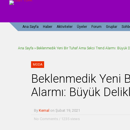
Ana Sayfa
Haber
Aktiviteler
Üyeler
Forum
Gruplar
Sohb
Ana Sayfa
»
Beklenmedik Yeni Bir Tuhaf Ama Seksi Trend Alarmı: Büyük Del
MODA
Beklenmedik Yeni B
Alarmı: Büyük Delikl
By
Kemal
on
Şubat 19, 2021
No Comments
/
1235 views