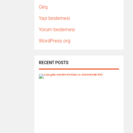
Giriş
Yazı beslemesi
Yorum beslemesi
WordPress.org
RECENT POSTS
C
D
S
o
h
b
e
t
N
e
d
i